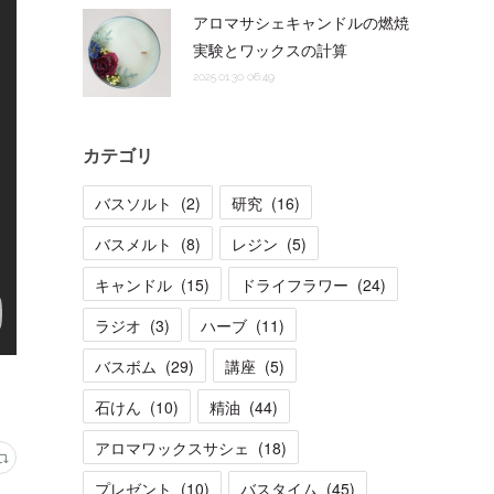
アロマサシェキャンドルの燃焼
実験とワックスの計算
2025.01.30 06:49
カテゴリ
バスソルト
(
2
)
研究
(
16
)
バスメルト
(
8
)
レジン
(
5
)
キャンドル
(
15
)
ドライフラワー
(
24
)
ラジオ
(
3
)
ハーブ
(
11
)
バスボム
(
29
)
講座
(
5
)
石けん
(
10
)
精油
(
44
)
アロマワックスサシェ
(
18
)
プレゼント
(
10
)
バスタイム
(
45
)