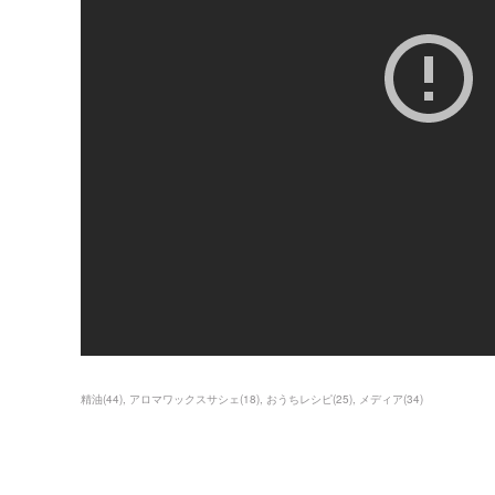
精油
(
44
)
アロマワックスサシェ
(
18
)
おうちレシピ
(
25
)
メディア
(
34
)