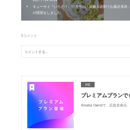
キューサイ『いろどり』11月号の「炭酸入浴剤でお風呂美容
の慣習をしました
0
コメント
PR
プレミアムプランで
Ameba Owndで、広告非