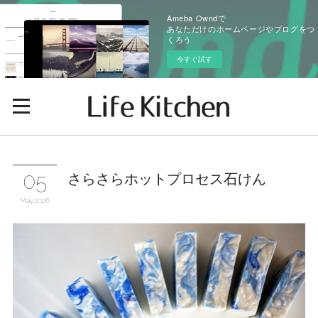
Ameba Owndで
あなただけのホームページやブログをつ
くろう
今すぐ試す
さらさらホットプロセス石けん
05
May
2026