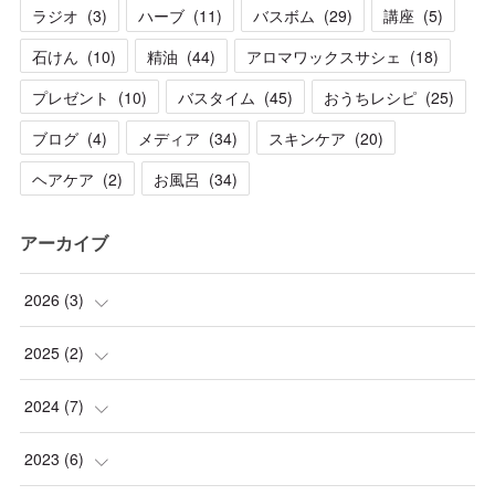
ラジオ
(
3
)
ハーブ
(
11
)
バスボム
(
29
)
講座
(
5
)
石けん
(
10
)
精油
(
44
)
アロマワックスサシェ
(
18
)
プレゼント
(
10
)
バスタイム
(
45
)
おうちレシピ
(
25
)
ブログ
(
4
)
メディア
(
34
)
スキンケア
(
20
)
ヘアケア
(
2
)
お風呂
(
34
)
アーカイブ
2026
(
3
)
(
1
)
2025
(
2
)
(
1
)
(
1
)
2024
(
7
)
(
1
)
(
1
)
(
1
)
2023
(
6
)