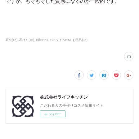
ですが、もそもそした質感になるのが一般的です。
研究
(
16
)
石けん
(
10
)
精油
(
44
)
バスタイム
(
45
)
お風呂
(
34
)
株式会社ライフキッチン
こだわる人の手作りコスメ情報サイト
フォロー