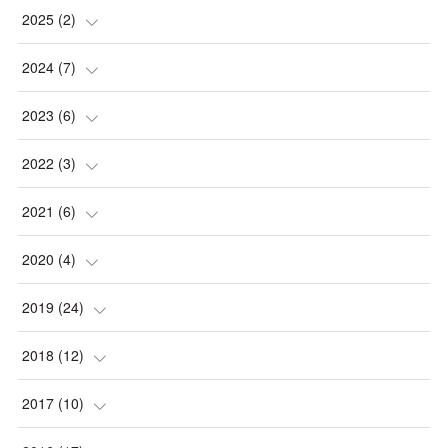
(
1
)
2025
(
2
)
(
1
)
(
1
)
2024
(
7
)
(
1
)
(
1
)
(
1
)
2023
(
6
)
(
2
)
(
1
)
2022
(
3
)
(
1
)
(
1
)
(
1
)
2021
(
6
)
(
1
)
(
2
)
(
1
)
(
2
)
2020
(
4
)
(
1
)
(
1
)
(
1
)
(
2
)
(
1
)
2019
(
24
)
(
1
)
(
1
)
(
1
)
(
1
)
(
1
)
2018
(
12
)
(
1
)
(
1
)
(
3
)
(
2
)
2017
(
10
)
(
1
)
(
1
)
(
1
)