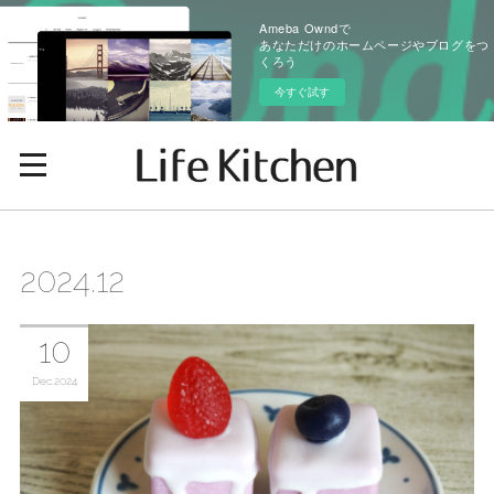
Ameba Owndで
あなただけのホームページやブログをつ
くろう
今すぐ試す
2024
.
12
10
Dec
2024