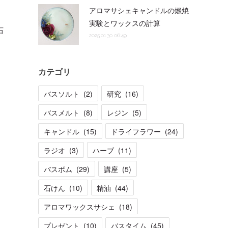
アロマサシェキャンドルの燃焼
実験とワックスの計算
石
2025.01.30 06:49
カテゴリ
バスソルト
(
2
)
研究
(
16
)
バスメルト
(
8
)
レジン
(
5
)
キャンドル
(
15
)
ドライフラワー
(
24
)
ラジオ
(
3
)
ハーブ
(
11
)
バスボム
(
29
)
講座
(
5
)
石けん
(
10
)
精油
(
44
)
アロマワックスサシェ
(
18
)
プレゼント
(
10
)
バスタイム
(
45
)